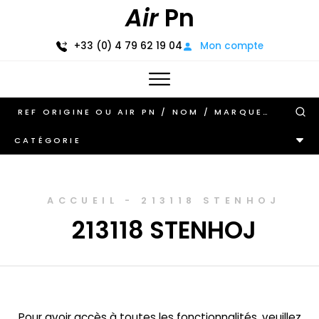
Air
Pn
+33 (0) 4 79 62 19 04
Mon compte
CATÉGORIE
ACCUEIL
-
213118 STENHOJ
213118 STENHOJ
Pour avoir accès à toutes les fonctionnalités, veuillez