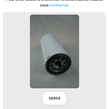
vous
connecter
.
S1E004