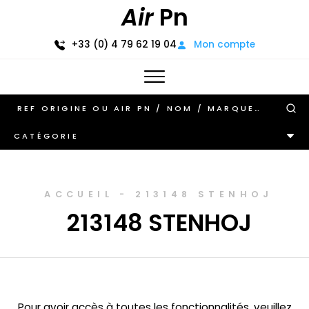
Air
Pn
+33 (0) 4 79 62 19 04
Mon compte
CATÉGORIE
ACCUEIL
-
213148 STENHOJ
213148 STENHOJ
Pour avoir accès à toutes les fonctionnalités, veuillez