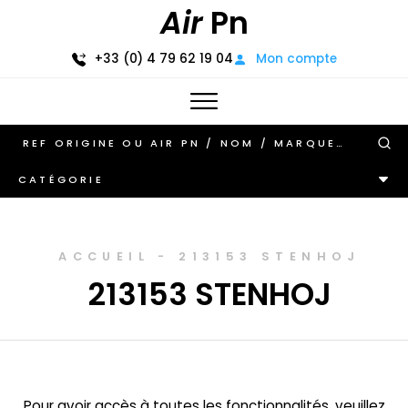
Air
Pn
+33 (0) 4 79 62 19 04
Mon compte
CATÉGORIE
ACCUEIL
-
213153 STENHOJ
213153 STENHOJ
Pour avoir accès à toutes les fonctionnalités, veuillez