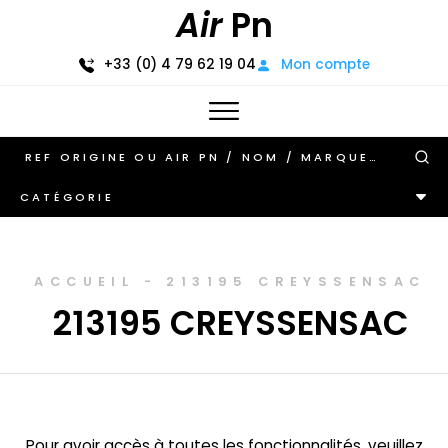
Air
Pn
+33 (0) 4 79 62 19 04
Mon compte
CATÉGORIE
ACCUEIL
-
213195 CREYSSENSAC
213195 CREYSSENSAC
Pour avoir accès à toutes les fonctionnalités, veuillez