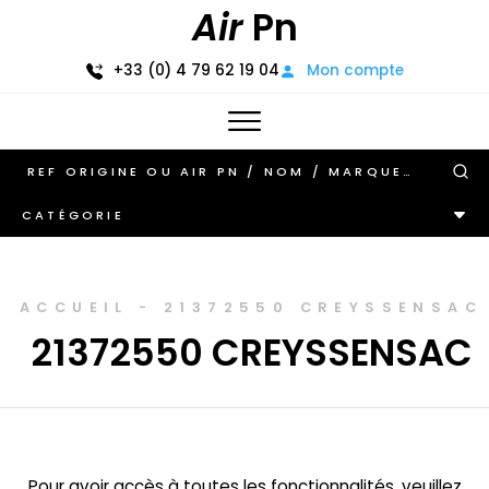
Air
Pn
+33 (0) 4 79 62 19 04
Mon compte
CATÉGORIE
ACCUEIL
-
21372550 CREYSSENSAC
21372550 CREYSSENSAC
Pour avoir accès à toutes les fonctionnalités, veuillez