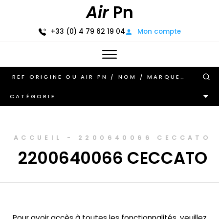
Air
Pn
+33 (0) 4 79 62 19 04
Mon compte
CATÉGORIE
ACCUEIL
-
2200640066 CECCATO
2200640066 CECCATO
Pour avoir accès à toutes les fonctionnalités, veuillez