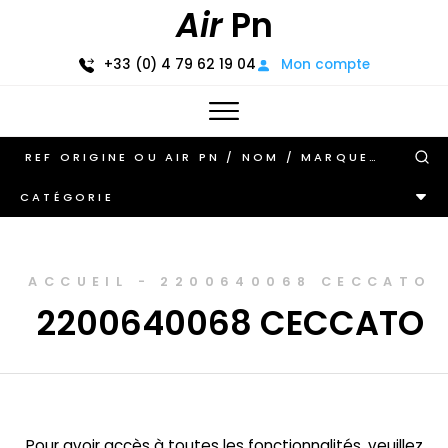
Air
Pn
+33 (0) 4 79 62 19 04
Mon compte
CATÉGORIE
ACCUEIL
-
2200640068 CECCATO
2200640068 CECCATO
Pour avoir accès à toutes les fonctionnalités, veuillez