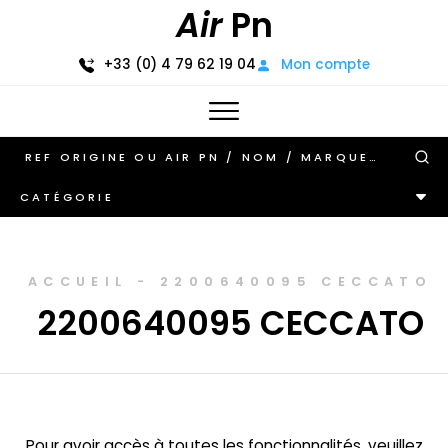
Air
Pn
+33 (0) 4 79 62 19 04
Mon compte
CATÉGORIE
ACCUEIL
-
2200640095 CECCATO
2200640095 CECCATO
Pour avoir accès à toutes les fonctionnalités, veuillez