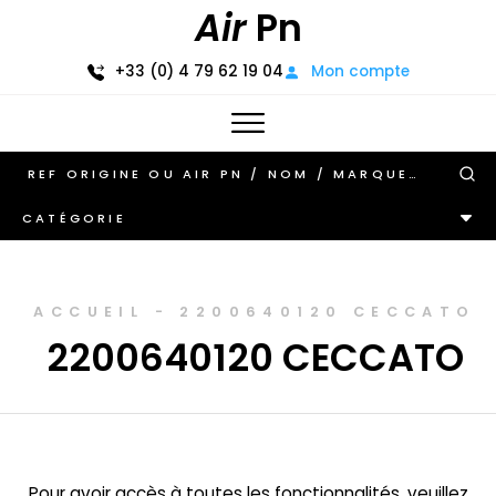
Air
Pn
+33 (0) 4 79 62 19 04
Mon compte
CATÉGORIE
ACCUEIL
-
2200640120 CECCATO
2200640120 CECCATO
Pour avoir accès à toutes les fonctionnalités, veuillez