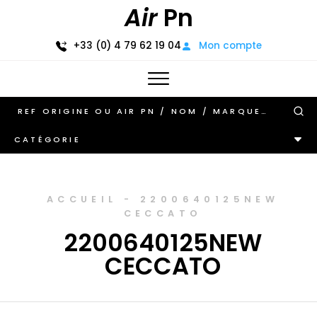
Air
Pn
+33 (0) 4 79 62 19 04
Mon compte
CATÉGORIE
ACCUEIL
-
2200640125NEW
CECCATO
2200640125NEW
CECCATO