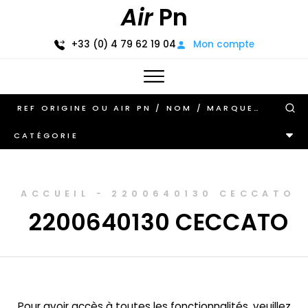
Air
Pn
+33 (0) 4 79 62 19 04
Mon compte
CATÉGORIE
ACCUEIL
-
2200640130 CECCATO
2200640130 CECCATO
Pour avoir accès à toutes les fonctionnalités, veuillez