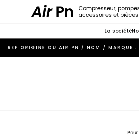
Air
Pn
Compresseur, pompes 
accessoires et pièce
La société
No
Pour 