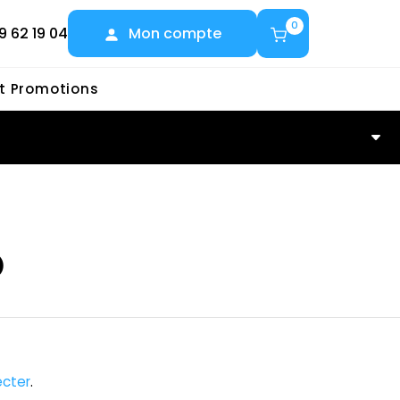
0
9 62 19 04
Mon compte
et Promotions
O
cter
.