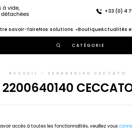
à vide, 
+33 (0) 4 7
s détachées
tre savoir-faire
Nos solutions
Boutique
Actualités 
CATÉGORIE
ACCUEIL
-
2200640140 CECCATO
2200640140 CECCAT
avoir accès à toutes les fonctionnalités, veuillez vous
conne