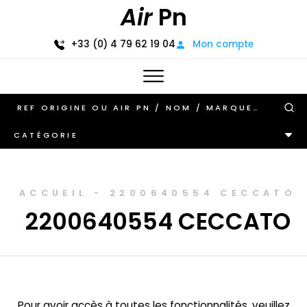
Air
Pn
+33 (0) 4 79 62 19 04
Mon compte
CATÉGORIE
ACCUEIL
-
2200640554 CECCATO
2200640554 CECCATO
Pour avoir accès à toutes les fonctionnalités, veuillez