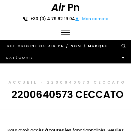
Air
Pn
+33 (0) 4 79 62 19 04
Mon compte
CATÉGORIE
ACCUEIL
-
2200640573 CECCATO
2200640573 CECCATO
Pour avoir accès à toutes les fonctionnalités, veuillez