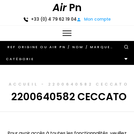
Air
Pn
+33 (0) 4 79 62 19 04
Mon compte
CATÉGORIE
ACCUEIL
-
2200640582 CECCATO
2200640582 CECCATO
Pour avoir accès à toutes les fonctionnalités, veuillez