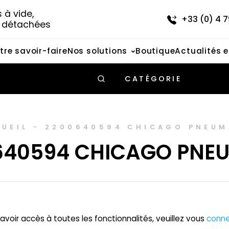
à vide, 
+33 (0) 4 7
s détachées
tre savoir-faire
Nos solutions
Boutique
Actualités 
CATÉGORIE
UEIL
-
2200640594 CHICAGO PNEUM
640594 CHICAGO PNE
avoir accès à toutes les fonctionnalités, veuillez vous
conne