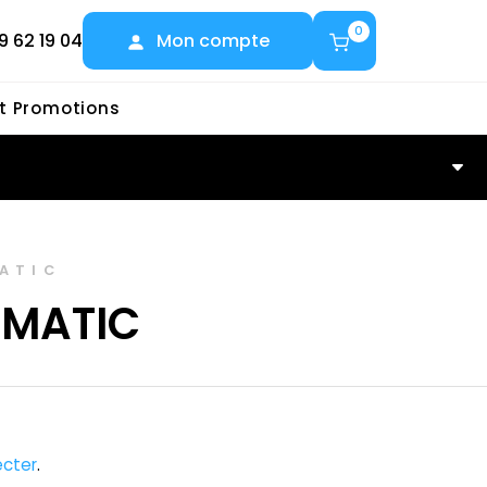
0
9 62 19 04
Mon compte
et Promotions
ATIC
UMATIC
cter
.