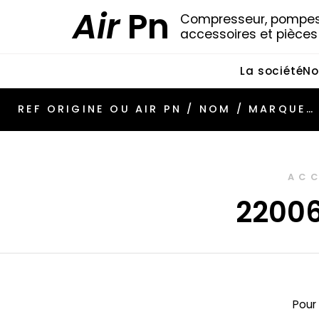
Air
Pn
Compresseur, pompes 
accessoires et pièce
La société
No
ACC
2200
Pour 