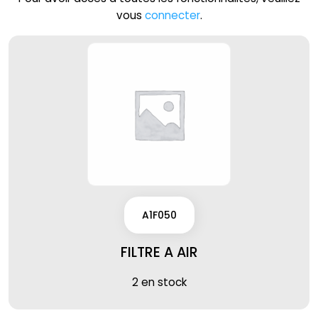
vous
connecter
.
A1F050
FILTRE A AIR
2 en stock