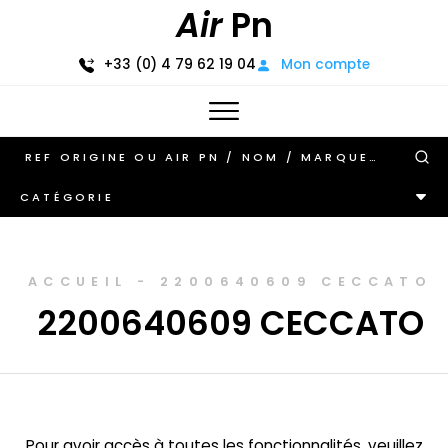
Air
Pn
+33 (0) 4 79 62 19 04
Mon compte
CATÉGORIE
ACCUEIL
-
2200640609 CECCATO
2200640609 CECCATO
Pour avoir accès à toutes les fonctionnalités, veuillez