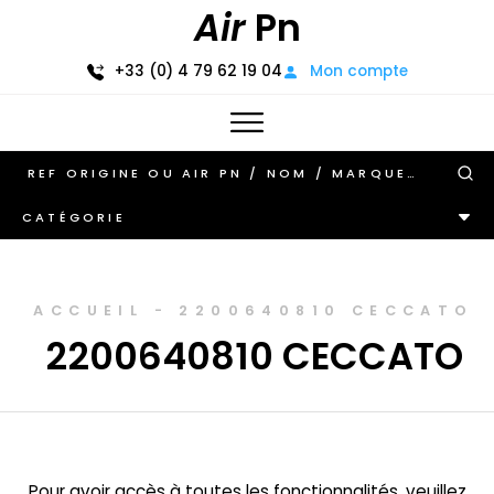
Air
Pn
+33 (0) 4 79 62 19 04
Mon compte
CATÉGORIE
ACCUEIL
-
2200640810 CECCATO
2200640810 CECCATO
Pour avoir accès à toutes les fonctionnalités, veuillez