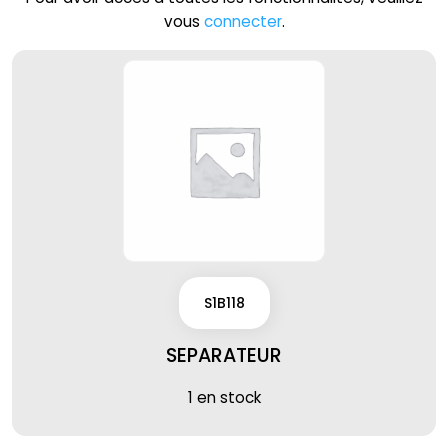
vous
connecter
.
S1B118
SEPARATEUR
1 en stock