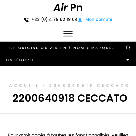
Air
Pn
+33 (0) 4 79 62 19 04
Mon compte
CATÉGORIE
ACCUEIL
-
2200640918 CECCATO
2200640918 CECCATO
Pour avoir accès à toutes les fonctionnalités, veuillez