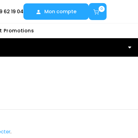
0
9 62 19 04
Mon compte
et Promotions
cter
.