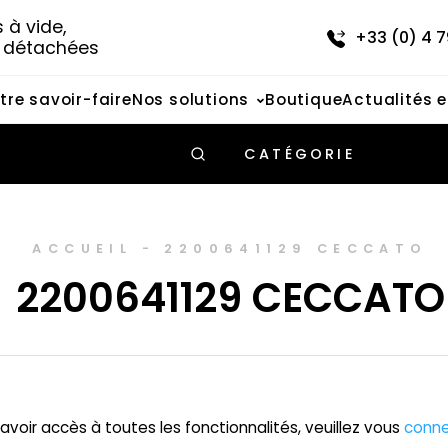
à vide, 
+33 (0) 4 7
s détachées
tre savoir-faire
Nos solutions
Boutique
Actualités 
CATÉGORIE
ACCUEIL
-
2200641129 CECCATO
2200641129 CECCATO
avoir accès à toutes les fonctionnalités, veuillez vous
conne