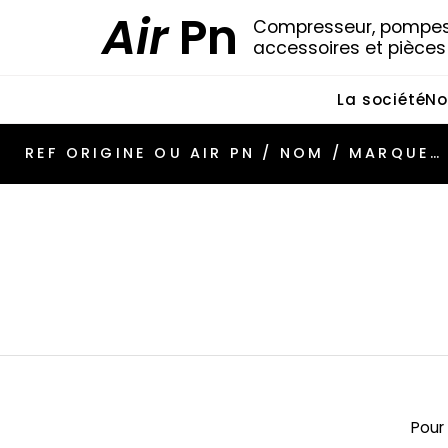
Air
Pn
Compresseur, pompes 
accessoires et pièce
La société
No
Pour 