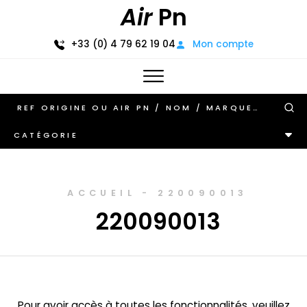
Air
Pn
+33 (0) 4 79 62 19 04
Mon compte
CATÉGORIE
ACCUEIL
-
220090013
220090013
Pour avoir accès à toutes les fonctionnalités, veuillez