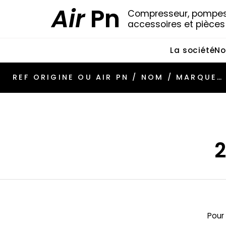
Air
Pn
Compresseur, pompes 
accessoires et pièce
La société
No
Pour 