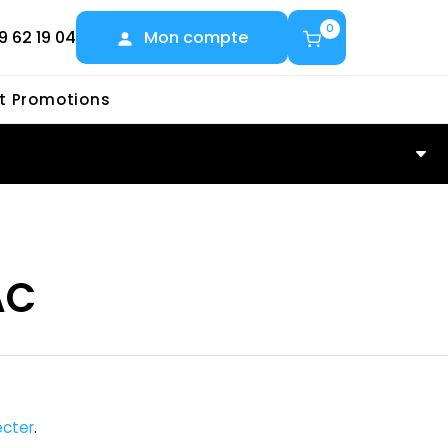
0
9 62 19 04
Mon compte
et Promotions
C
AC
cter
.