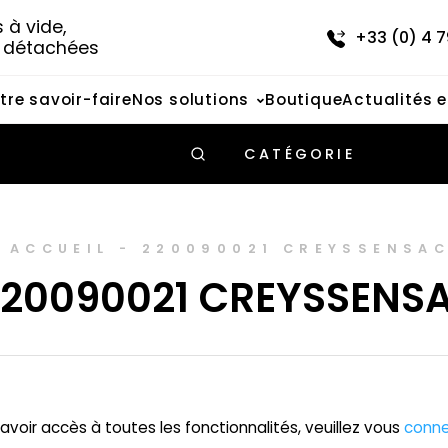
à vide, 
+33 (0) 4 7
s détachées
tre savoir-faire
Nos solutions
Boutique
Actualités 
CATÉGORIE
ACCUEIL
-
220090021 CREYSSENSA
220090021 CREYSSENS
avoir accès à toutes les fonctionnalités, veuillez vous
conne