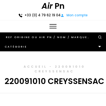
Air
Pn
+33 (0) 4 79 62 19 04
Mon compte
CATÉGORIE
ACCUEIL
-
220091010
CREYSSENSAC
220091010 CREYSSENSAC