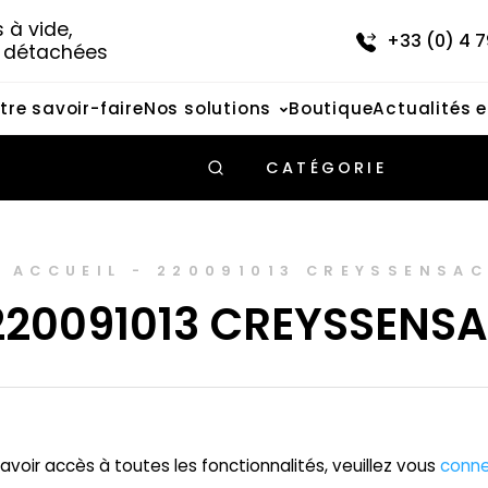
à vide, 
+33 (0) 4 7
s détachées
tre savoir-faire
Nos solutions
Boutique
Actualités 
CATÉGORIE
ACCUEIL
-
220091013 CREYSSENSA
220091013 CREYSSENS
avoir accès à toutes les fonctionnalités, veuillez vous
conne