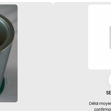
S
Délai moyen 
confirm