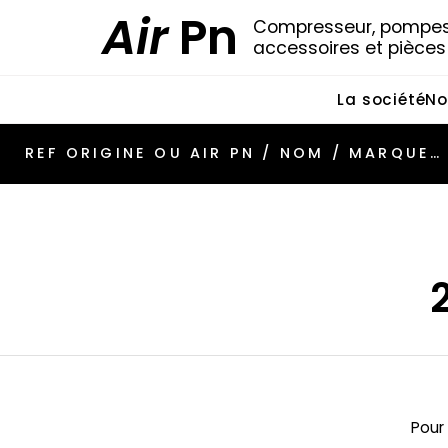
Air
Pn
Compresseur, pompes 
accessoires et pièce
La société
No
Pour 