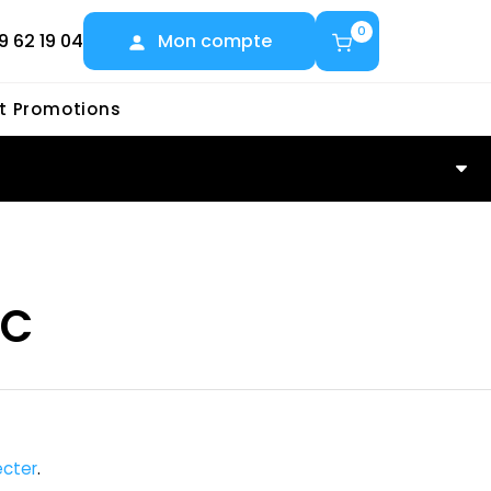
0
9 62 19 04
Mon compte
et Promotions
C
AC
cter
.