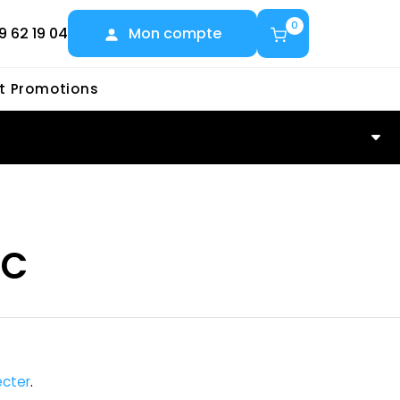
0
9 62 19 04
Mon compte
et Promotions
C
AC
cter
.