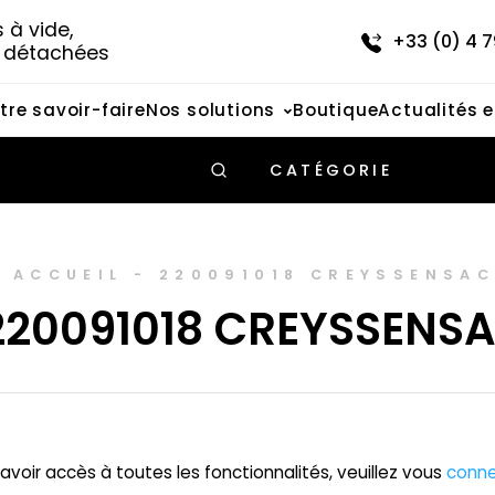
à vide, 
+33 (0) 4 7
s détachées
tre savoir-faire
Nos solutions
Boutique
Actualités 
CATÉGORIE
ACCUEIL
-
220091018 CREYSSENSA
220091018 CREYSSENS
avoir accès à toutes les fonctionnalités, veuillez vous
conne