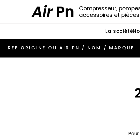
Air
Pn
Compresseur, pompes 
accessoires et pièce
La société
No
Pour 