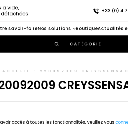
à vide, 
+33 (0) 4 7
s détachées
tre savoir-faire
Nos solutions
Boutique
Actualités 
CATÉGORIE
ACCUEIL
-
220092009 CREYSSENSA
20092009 CREYSSENS
avoir accès à toutes les fonctionnalités, veuillez vous
conne