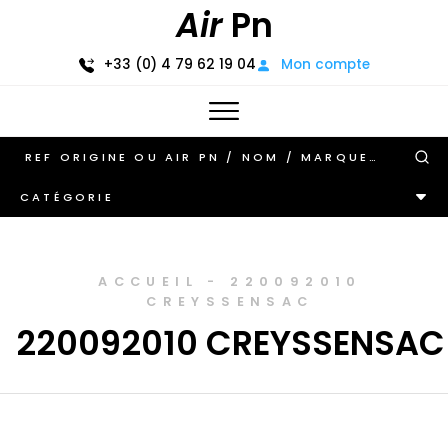
Air
Pn
+33 (0) 4 79 62 19 04
Mon compte
CATÉGORIE
ACCUEIL
-
220092010
CREYSSENSAC
220092010 CREYSSENSAC