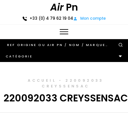
Air
Pn
+33 (0) 4 79 62 19 04
Mon compte
CATÉGORIE
ACCUEIL
-
220092033
CREYSSENSAC
220092033 CREYSSENSAC