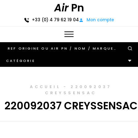
Air
Pn
+33 (0) 4 79 62 19 04
Mon compte
CATÉGORIE
ACCUEIL
-
220092037
CREYSSENSAC
220092037 CREYSSENSAC