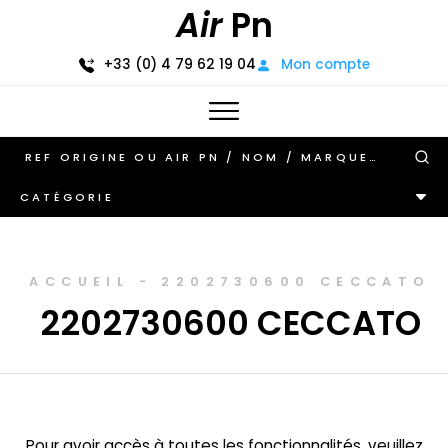
Air
Pn
+33 (0) 4 79 62 19 04
Mon compte
CATÉGORIE
ACCUEIL
-
2202730600 CECCATO
2202730600 CECCATO
Pour avoir accès à toutes les fonctionnalités, veuillez