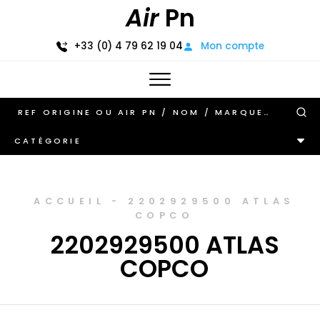
Air
Pn
+33 (0) 4 79 62 19 04
Mon compte
CATÉGORIE
ACCUEIL
-
2202929500 ATLAS
COPCO
2202929500 ATLAS
COPCO