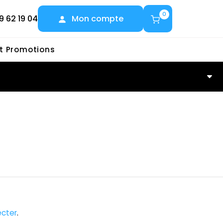
0
9 62 19 04
Mon compte
et Promotions
cter
.