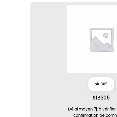
S1B305
S1B305
Délai moyen 7j, à vérifier
confirmation de co