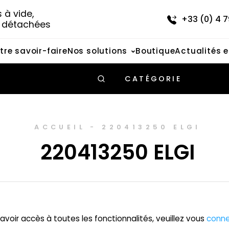
à vide, 
+33 (0) 4 7
s détachées
tre savoir-faire
Nos solutions
Boutique
Actualités 
CATÉGORIE
ACCUEIL
-
220413250 ELGI
220413250 ELGI
avoir accès à toutes les fonctionnalités, veuillez vous
conne