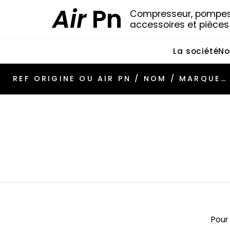
Air
Pn
Compresseur, pompes 
accessoires et pièce
La société
No
Pour 