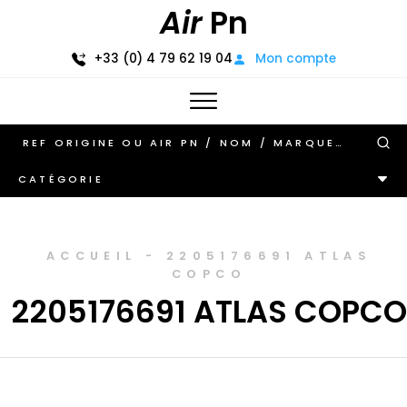
Air
Pn
+33 (0) 4 79 62 19 04
Mon compte
CATÉGORIE
ACCUEIL
-
2205176691 ATLAS
COPCO
2205176691 ATLAS COPCO