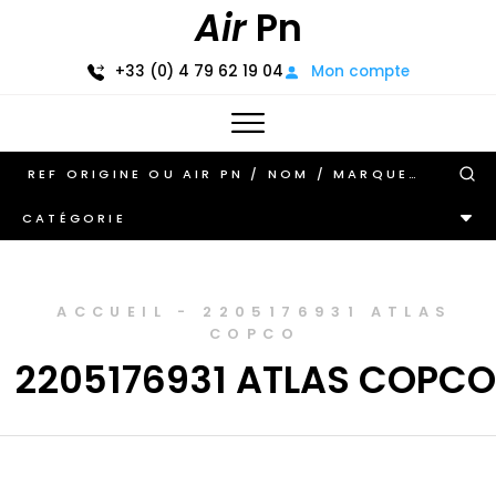
Air
Pn
+33 (0) 4 79 62 19 04
Mon compte
CATÉGORIE
ACCUEIL
-
2205176931 ATLAS
COPCO
2205176931 ATLAS COPCO