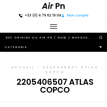
Air
Pn
+33 (0) 4 79 62 19 04
Mon compte
CATÉGORIE
ACCUEIL
-
2205406507 ATLAS
COPCO
2205406507 ATLAS
COPCO