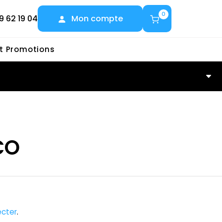
0
9 62 19 04
Mon compte
et Promotions
O
CO
cter
.