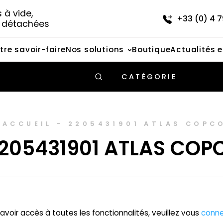
à vide, 
+33 (0) 4 7
s détachées
tre savoir-faire
Nos solutions
Boutique
Actualités 
CATÉGORIE
ACCUEIL
-
2205431901 ATLAS COPC
205431901 ATLAS COP
avoir accès à toutes les fonctionnalités, veuillez vous
conne