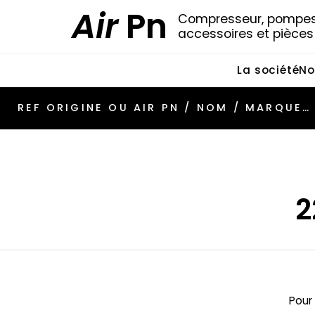
Air
Pn
Compresseur, pompes 
accessoires et pièce
La société
No
2
Pour 