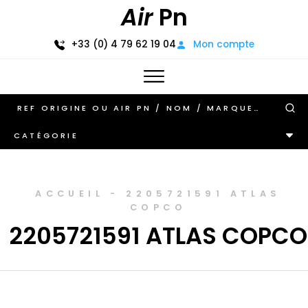
Air
Pn
+33 (0) 4 79 62 19 04
Mon compte
CATÉGORIE
ACCUEIL
-
2205721591 ATLAS
COPCO
2205721591 ATLAS COPCO