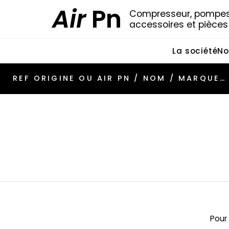
Air
Pn
Compresseur, pompes 
accessoires et pièce
La société
No
Pour 