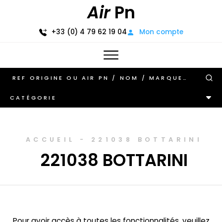
Air
Pn
+33 (0) 4 79 62 19 04
Mon compte
CATÉGORIE
ACCUEIL
-
221038 BOTTARINI
221038 BOTTARINI
Pour avoir accès à toutes les fonctionnalités, veuillez