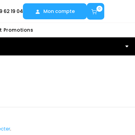
0
9 62 19 04
Mon compte
et Promotions
cter
.