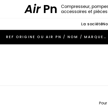
Air
Pn
Compresseur, pompes 
accessoires et pièce
La société
No
Pour 