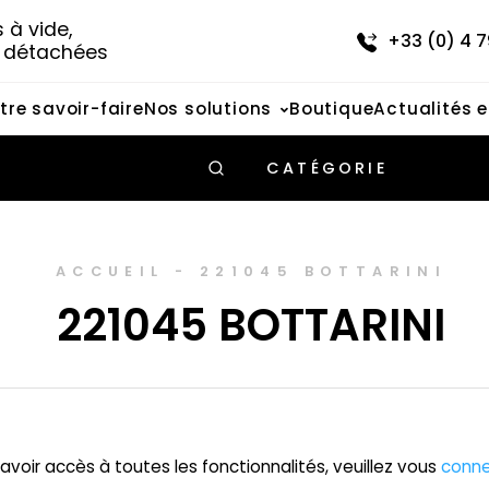
à vide, 
+33 (0) 4 7
s détachées
tre savoir-faire
Nos solutions
Boutique
Actualités 
CATÉGORIE
ACCUEIL
-
221045 BOTTARINI
221045 BOTTARINI
avoir accès à toutes les fonctionnalités, veuillez vous
conne