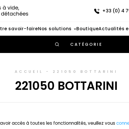
à vide, 
+33 (0) 4 7
s détachées
tre savoir-faire
Nos solutions
Boutique
Actualités 
CATÉGORIE
ACCUEIL
-
221050 BOTTARINI
221050 BOTTARINI
avoir accès à toutes les fonctionnalités, veuillez vous
conne