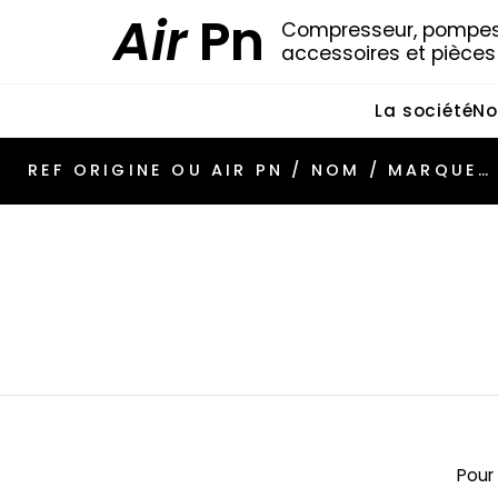
Air
Pn
Compresseur, pompes 
accessoires et pièce
La société
No
Pour 