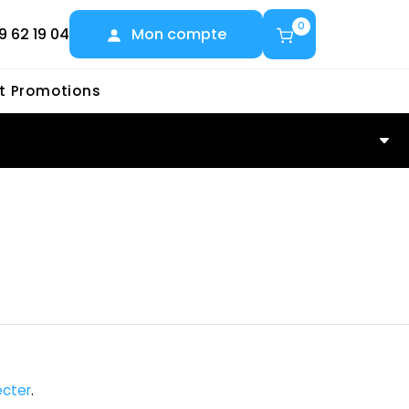
0
9 62 19 04
Mon compte
et Promotions
cter
.