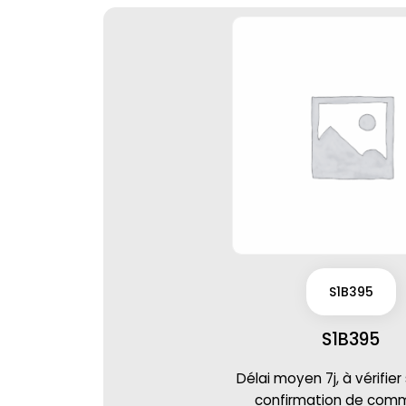
S1B395
S1B395
Délai moyen 7j, à vérifier
confirmation de co