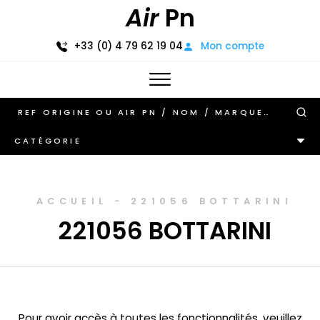
Air
Pn
+33 (0) 4 79 62 19 04
Mon compte
CATÉGORIE
ACCUEIL
-
221056 BOTTARINI
221056 BOTTARINI
Pour avoir accès à toutes les fonctionnalités, veuillez