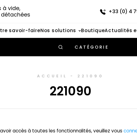
à vide, 
+33 (0) 4 7
s détachées
tre savoir-faire
Nos solutions
Boutique
Actualités 
CATÉGORIE
ACCUEIL
-
221090
221090
avoir accès à toutes les fonctionnalités, veuillez vous
conne