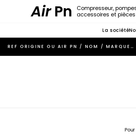
Air
Pn
Compresseur, pompes 
accessoires et pièce
La société
No
Pour 