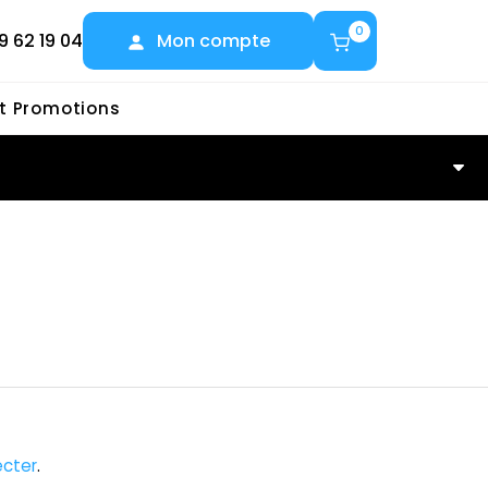
0
9 62 19 04
Mon compte
et Promotions
cter
.