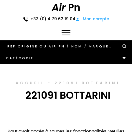
Air
Pn
+33 (0) 4 79 62 19 04
Mon compte
CATÉGORIE
ACCUEIL
-
221091 BOTTARINI
221091 BOTTARINI
Pour avoir accès à toutes les fonctionnalités, veuillez