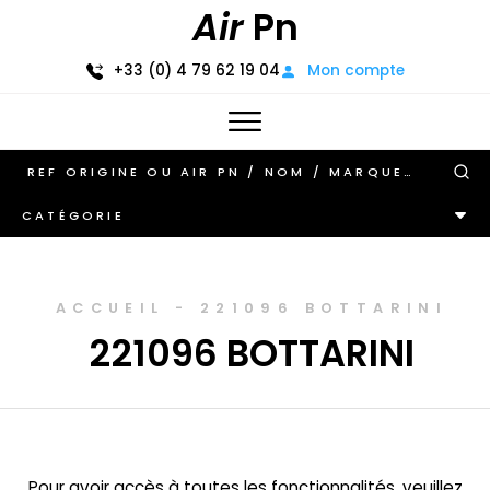
Air
Pn
+33 (0) 4 79 62 19 04
Mon compte
CATÉGORIE
ACCUEIL
-
221096 BOTTARINI
221096 BOTTARINI
Pour avoir accès à toutes les fonctionnalités, veuillez