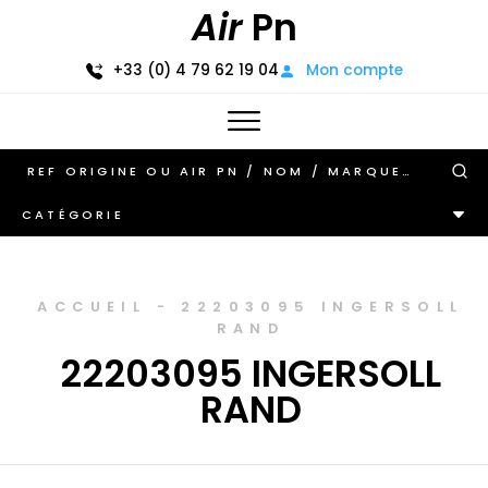
Air
Pn
+33 (0) 4 79 62 19 04
Mon compte
CATÉGORIE
ACCUEIL
-
22203095 INGERSOLL
RAND
22203095 INGERSOLL
RAND