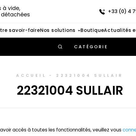
à vide, 
+33 (0) 4 7
s détachées
tre savoir-faire
Nos solutions
Boutique
Actualités 
CATÉGORIE
ACCUEIL
-
22321004 SULLAIR
22321004 SULLAIR
avoir accès à toutes les fonctionnalités, veuillez vous
conne