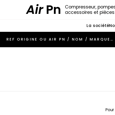
Air
Pn
Compresseur, pompes 
accessoires et pièce
La société
No
Pour 