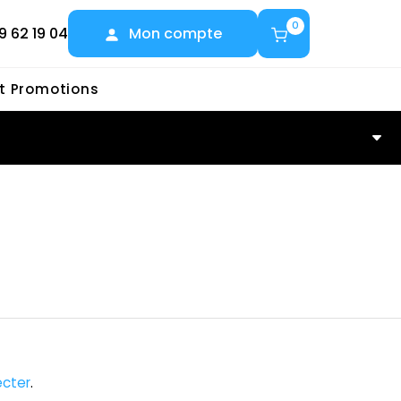
0
9 62 19 04
Mon compte
et Promotions
cter
.