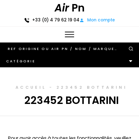
Air
Pn
+33 (0) 4 79 62 19 04
Mon compte
CATÉGORIE
ACCUEIL
-
223452 BOTTARINI
223452 BOTTARINI
Pour avoir accès à toutes les fonctionnalités, veuillez