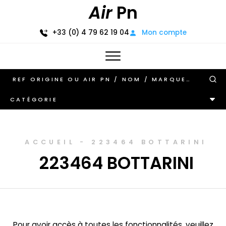
Air
Pn
+33 (0) 4 79 62 19 04
Mon compte
CATÉGORIE
ACCUEIL
-
223464 BOTTARINI
223464 BOTTARINI
Pour avoir accès à toutes les fonctionnalités, veuillez