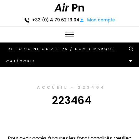
Air
Pn
+33 (0) 4 79 62 19 04
Mon compte
CATÉGORIE
ACCUEIL
-
223464
223464
Pour avoir accès à toutes les fonctionnalités, veuillez